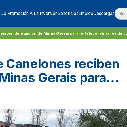
 De Promoción A La Inversión
Beneficios
Empleo
Descargas
eciben delegación de Minas Gerais para fortalecer vínculos de 
e Canelones reciben
Minas Gerais para
culos de cooperación