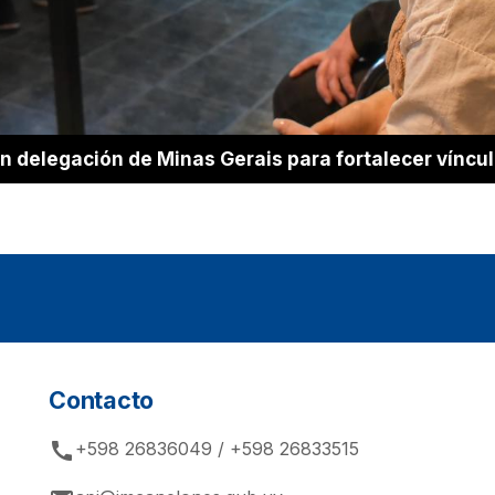
 delegación de Minas Gerais para fortalecer víncu
Contacto
call
+598 26836049 / +598 26833515