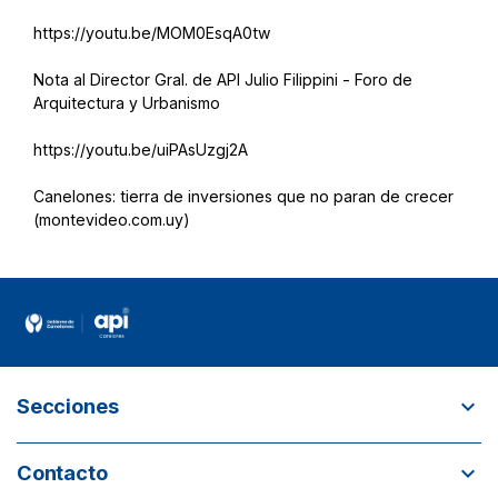
https://youtu.be/MOM0EsqA0tw
Nota al Director Gral. de API Julio Filippini - Foro de
Arquitectura y Urbanismo
https://youtu.be/uiPAsUzgj2A
Canelones: tierra de inversiones que no paran de crecer
(montevideo.com.uy)
expand_more
Secciones
¿Quiénes somos?
expand_more
Contacto
¿Por qué invertir en Canelones? Incentivos para